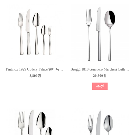
Pintinox 1929 Cutlery Palace/핀티녹스 커트러리 팔래스
Broggi 1818 Gualtiero Marchesi Cutlery/브로기 커트러리 괄티에로 마르케지
8,800원
20,600원