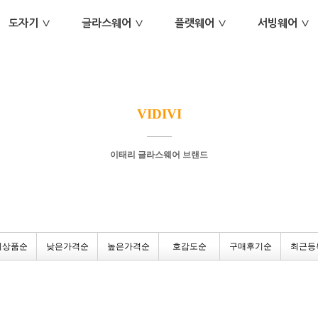
도자기 ∨
글라스웨어 ∨
플랫웨어 ∨
서빙웨어 ∨
VIDIVI
이태리 글라스웨어 브랜드
기상품순
낮은가격순
높은가격순
호감도순
구매후기순
최근등